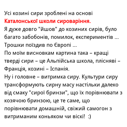
Усі козині сири зроблені на основі
Каталонської школи сироваріння.
Я дуже довго "йшов" до козиних сирів, було
багато забобонів, помилок, експериментів …
Трошки поїздив по Європі …
По моїм висновкам картина така – кращі
тверді сири – це Альпійська школа, плісняві –
Франція, козині – Іспанія.
Ну і головне – витримка сиру. Культури сиру
трансформують сирну масу настільки далеко
від смаку "сирої бринзи", що їх порівнювати з
козячою бринзою, це те саме, що
порівнювати домашній, свіжий самогон з
витриманим коньяком чи віскі! :)