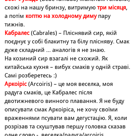
схожі на нашу бринзу, витримую
три місяця
,
а потім
коптю на холодному диму
пару
тижнів.
Кабралес
(Cabrales) – Пліснявий сир, якій
поєднує у собі блакитну та білу плісняву. Смак
дуже складний … аналогів я не знаю.
На козиний сир взагалі не схожий. Як
китайська кухня – вибух смаків у одній страві.
Самі розберетесь :)
Аркоіріс
(Arcoiris) – це моя веселка, моя
радуга смаків, це Кабралес після
двотижневого винного плавання. Я не буду
описувати смак Аркоіріса, не хочу своїми
враженнями псувати вам дегустацію. Я, коли
розрізав та скуштував першу головка сказав
одне слово - веселка/радуга/arcoiris.