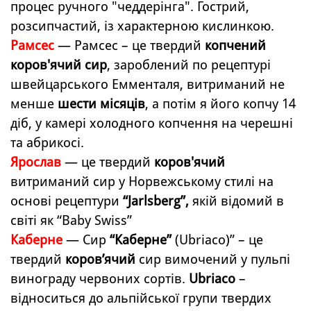
процес ручного "чеддерінга". Гострий,
розсипчастий, із характерною кислинкою.
Рамсес
—
Рамсес – це твердий
копчений
коров'ячий сир
, зароблений по рецептурі
швейцарського Емменталя, витриманий не
менше
шести місяців
, а потім я його копчу 14
діб, у камері холодного копчення на черешні
та абрикосі.
Ярослав
—
це твердий
коров'ячий
витриманий сир у Норвежському стилі на
основі рецептури
“Jarlsberg”,
якій відомий в
світі як “Baby Swiss”
Каберне
—
Сир
“Каберне”
(Ubriaco)” – це
твердий
коров’ячий
сир вимочений у пульпі
винограду червоних сортів.
Ubriaco
–
відноситься до альпійської групи твердих