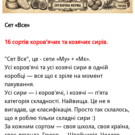
Сет «Все»
16 сортів коров'ячих та козячих сирів.
"Сет Все", це - сети «Му» + «Мє».
Усі коров'ячі та усі козячі сири в одній
коробці — все що є зріле на момент
пакування.
Усі сири — і коров'ячі, і козячі — п'ята
категорія складності. Найвища. Це не я
вигадав, це класифікація. Просто так склалось,
що я роблю тільки складні сири :)
За кожним сортом — своя школа, своя країна,
своє легенда. Грюєр — Швейцарія. Чеддер —