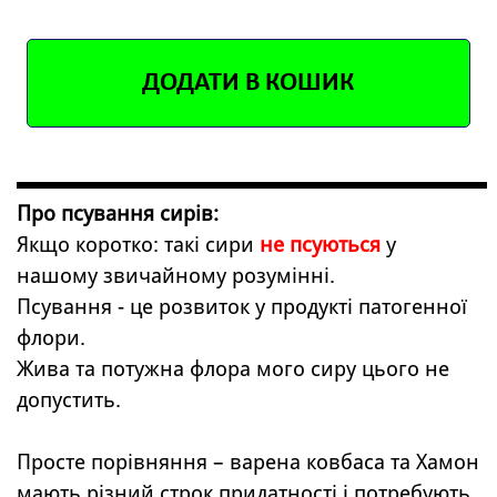
ДОДАТИ В КОШИК
Про псування сирів:
Якщо коротко: такі сири
не псуються
у
нашому звичайному розумінні.
Псування - це розвиток у продукті патогенної
флори.
Жива та потужна флора мого сиру цього не
допустить.
Просте порівняння – варена ковбаса та Хамон
мають різний строк придатності і потребують