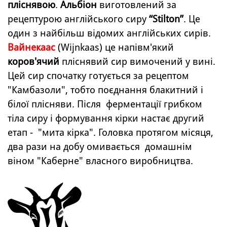
пліснявою
.
Альбіон
виготовлений за
рецептурою англійського сиру
“Stilton”
.
Це
один з найбільш відомих англійських сирів.
Вайнекаас
(Wijnkaas) це напівм'який
коров'ячий
пліснявий сир вимочений у вині.
Цей сир спочатку готується за рецептом
"Камбазоли", тобто поєднання блакитний і
білої плісняви. Після ферментації грибком
тіла сиру і формування кірки настає другий
етап - "мита кірка". Головка протягом місяця,
два рази на добу омивається домашнім
віном "Каберне" власного виробництва.