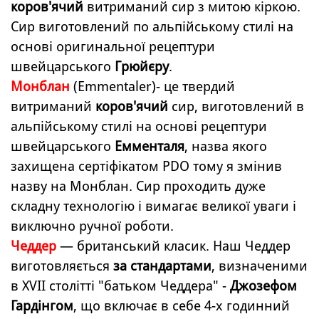
коров'ячий
витриманий сир з митою кіркою.
Сир виготовлений по альпійському стилі на
основі оригинальної рецептури
швейцарського
Грюйєру
.
Монблан
(Emmentaler)- це твердий
витриманий
коров'ячий
сир, виготовлений в
альпійському стилі на основі рецептури
швейцарського
Емменталя
, назва якого
захищена сертіфікатом PDO тому я змінив
назву на Монблан.
Сир проходить дуже
складну технологію і вимагає великої уваги і
виключно ручної роботи.
Чеддер
— британський класик. Наш Чеддер
виготовляється
за стандартами
, визначеними
в XVII столітті "батьком Чеддера" -
Джозефом
Гардінгом
, що включає в себе 4-х годинний