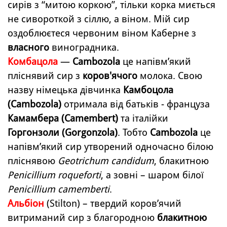
сирів з “митою коркою”, тільки корка миється
не сивороткой з сіллю, а віном.
Мій сир
оздоблюєтеся червоним віном Каберне з
власного
виноградника.
Комбацола
—
Cambozola
це напівм’який
пліснявий сир з
коров'ячого
молока.
Свою
назву німецька дівчинка
Камбоцола
(Cambozola)
отримала від батьків - француза
Камамбера (Camembert)
та італійки
Горгонзоли (Gorgonzola)
.
Тобто
Cambozola
це
напівм’який сир утворений одночасно білою
пліснявою
Geotrichum candidum
, блакитною
Penicillium roqueforti
, а зовні – шаром білої
Penicillium camemberti
.
Альбіон
(Stilton) – твердий коров’ячий
витриманий сир з благородною
блакитною