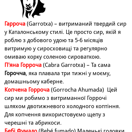
Гарроча
(Garrotxa) – витриманий твердий сир
у Каталонському стилі. Це просто сир, якій я
роблю з добового удою та 5-6 місяців
витримую у сиросховищі та регулярно
омиваю корку соленою сироваткою.
П'яна Горроча
(Cabra Garrotxa) – Та сама
Горочча
, яка плавала три тижні у моєму,
домашньому каберне.
Копчена Горроч
а
(Gorrocha Ahumada) Цей
сир ми робимо з витриманної Горрочі
шляхом двотижневого холодного коптіння.
Для копчення використовуємо щепу з
черешні та абрикоси.
Бебі Фумадо
(Bebé fumado) Маленькі головки,