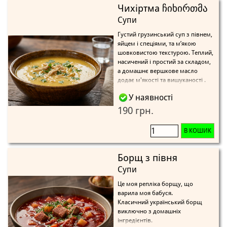
Чихіртма ჩიხირთმა
Супи
Густий грузинський суп з півнем,
яйцем і спеціями, та м’якою
шовковистою текстурою. Теплий,
насичений і простий за складом,
а домашнє вершкове масло
додає м'якості та вишуканості .
У наявності
190 грн.
В КОШИК
Борщ з півня
Супи
Це моя репліка борщу, що
варила моя бабуся.
Класичний український борщ
виключно з домашніх
інгредієнтів.