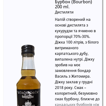
Бурбон (Bourbon)
200 ml.
Дистиляти
Напій створений на
основі дистилята з
кукурудзи та ячменю в
пропорції 70%-30%.
Діжка 100 літрів, з білого
витриманого
карпатського дубу,
випалена нутрі. Діжку
зробив на моє
замовлення бондар
Василь з Житомира.
Діжку заклав у грудні
2018 року. Смак –
колоритний, безумовно
смак бурбону, ближче до
канадських бурбонів ніж