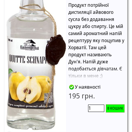
Продукт потрійної
дистиляції айвового
сусла без додавання
цукру або спирту. Це мій
самий ароматний напій
рецептуру яку поцупив у
Хорватії. Там цей
продукт називають
Дун'я. Напій дуже
подобається дівчатам. Є
тільки в мене ;)
У наявності
195 грн.
В КОШИК