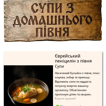
Єврейський
пеніцилін з півня
Супи
Насичений бульйон з півня, плюс
морква, імбир та прянощі.
Відновить сили та наддасть
потужну енергію вашому
організму. Обов'язково
пропоную дітям та хворим.
Будьте здорові!