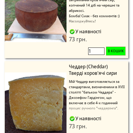
Витриманий кров'ячий сир,
копчений 14 діб на черешні та
абрикосі.
Бомба! Смак - без комментів :)
Насолджуйтесь!
У наявності
73 грн.
В КОШИК
Чеддер (Cheddar)
Тверді коров'ячі сири
Мій Чеддер виготовляється за
стандартами, визначеними в XVII
столітті "батьком Чеддера" -
Джозефом Гардінгом, що
включає в себе 4-х годинний
процес ручного "чеддерінга".
У наявності
73 грн.