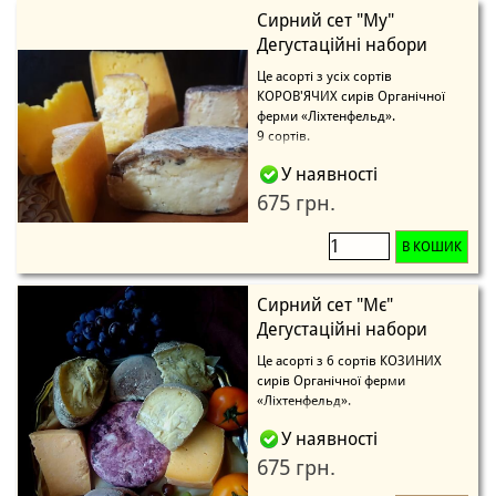
Сирний сет "Му"
Дегустаційні набори
Це асорті з усіх сортів
КОРОВ'ЯЧИХ сирів Органічної
ферми «Ліхтенфельд».
9 сортів.
У наявності
675 грн.
В КОШИК
Сирний сет "Мє"
Дегустаційні набори
Це асорті з 6 сортів КОЗИНИХ
сирів Органічної ферми
«Ліхтенфельд».
У наявності
675 грн.