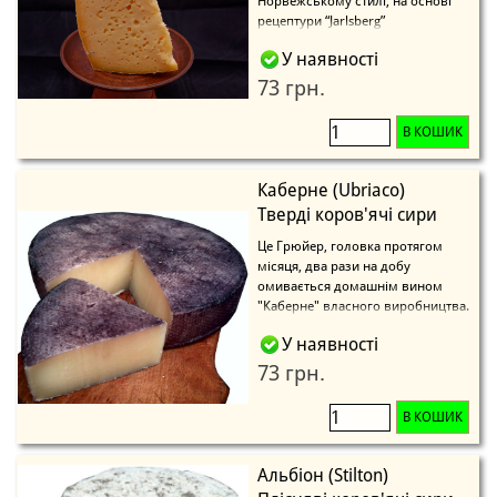
Норвежському стилі, на основі
рецептури “Jarlsberg”
У наявності
73 грн.
В КОШИК
Каберне (Ubriaco)
Тверді коров'ячі сири
Це Грюйер, головка протягом
місяця, два рази на добу
омивається домашнім вином
"Каберне" власного виробництва.
У наявності
73 грн.
В КОШИК
Альбіон (Stilton)