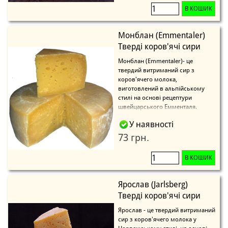
В КОШИК
Монблан (Emmentaler)
Тверді коров'ячі сири
Монблан (Emmentaler)- це
твердий витриманий сир з
коров'ячего молока,
виготовлений в альпійському
стилі на основі рецептури
швейцарського Емменталя.
У наявності
73 грн.
В КОШИК
Ярослав (Jarlsberg)
Тверді коров'ячі сири
Ярослав - це твердий витриманий
сир з коров'ячего молока у