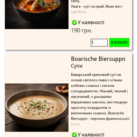
світу.
Увага - суп гострий. Яким він і
має бути.
У наявності
190 грн.
В КОШИК
Boarische Biersuppn
Супи
Баварський кремовий суп на
основі світлого пива з м’яким
хлібним смаком і легкою
солодкуватістю. Ніжний, теплий і
насичений, з домашнім
вершковим маслом, він поєднує
простоту інгредієнтів із
витонченим смаком. Boarische
Biersuppn - перлина франконської
кухні.
У наявності