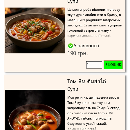
Супи
Це моя спроба відновити страву
яку я дуже любив їсти в Криму, в
маленьких родинних татарських
закладах. Саме там мені відкрили
головний секрет Лагману -
варити з домашньої птиці.
У наявності
190 грн.
В КОШИК
Том Ям ต้มยำไก่
Супи
Моя репліка, це південна версія
Том Яму з півнем, яку вам
запропонують на Самуі. У складі
оригінальна паста Tom YUM
AROY-D, тайські прянощі та
безумовно український,
домашній півень!