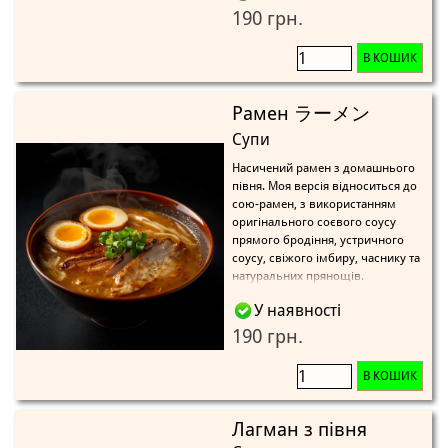
190 грн.
В КОШИК
Рамен ラーメン
Супи
Насичений рамен з домашнього
півня. Моя версія відноситься до
сою-рамен, з використанням
оригінального соєвого соусу
прямого бродіння, устричного
соусу, свіжого імбиру, часнику та
натуральних прянощів.
У наявності
190 грн.
В КОШИК
Лагман з півня