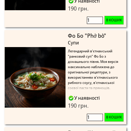
У наявності
190 грн.
В КОШИК
Фо Бо "Phở bò"
Супи
Легендарний в'єтнамський
"ранковий суп" Фо Бо з
домашнього півня. Моя версія
максимально наближена до
оригінальної рецептури, з
використанням в'єтнамського
рибного соусу, в'єтнамської
соєвої пасти та прянощів.
У наявності
190 грн.
В КОШИК