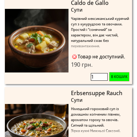
Caldo de Gallo
Супи
Чарівний мексиканський курячий
суп з кукурудзою та овочами.
Простий і “сонячний” за
характером, він дає чистий,
натуральний смак без
перевантаження.
Товар не доступний.
190 грн.
В КОШИК
Erbsensuppe Rauch
Супи
Німецький гороховий суп із
домашнім копченим півнем,
ароматом гороху та овочів.
Ситний та щільний.
Зірка кухні Нижньої Саксонії.