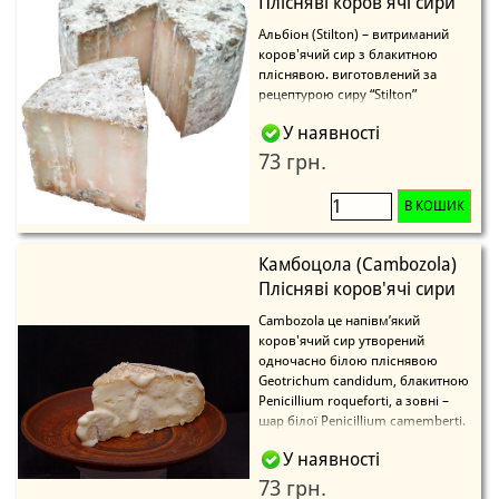
Плісняві коров'ячі сири
Альбіон (Stilton) – витриманий
коров'ячий сир з блакитною
пліснявою. виготовлений за
рецептурою сиру “Stilton”
У наявності
73 грн.
В КОШИК
Камбоцола (Cambozola)
Плісняві коров'ячі сири
Cambozola це напівм’який
коров'ячий сир утворений
одночасно білою пліснявою
Geotrichum candidum, блакитною
Penicillium roqueforti, а зовні –
шар білої Penicillium camemberti.
У наявності
73 грн.