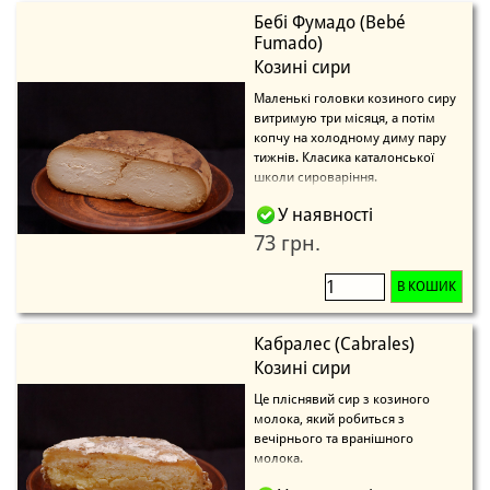
Бебі Фумадо (Bebé
Fumado)
Козині сири
Маленькі головки козиного сиру
витримую три місяця, а потім
копчу на холодному диму пару
тижнів. Класика каталонської
школи сироваріння.
У наявності
73 грн.
В КОШИК
Кабралес (Cabrales)
Козині сири
Це пліснявий сир з козиного
молока, який робиться з
вечірнього та вранішного
молока.