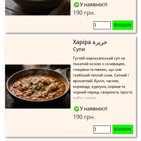
У наявності
190 грн.
В КОШИК
Харіра حريرة
Супи
Густий марокканський суп на
томатній основі з сочевицею,
спеціями та півнем, що має
глибокий теплий смак. Ситний і
ароматний. Кумін, часник,
кореандр, куркума, кориця та
чорний перець сворюють просто
вибух смаків.
У наявності
190 грн.
В КОШИК