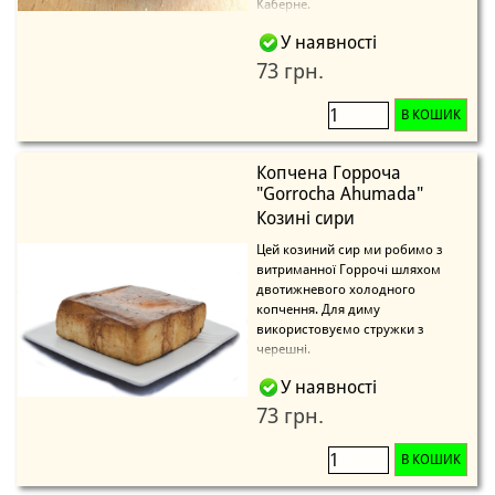
Каберне.
У наявності
73 грн.
В КОШИК
Копчена Горроча
"Gorrocha Ahumada"
Козині сири
Цей козиний сир ми робимо з
витриманної Горрочі шляхом
двотижневого холодного
копчення. Для диму
використовуємо стружки з
черешні.
У наявності
73 грн.
В КОШИК