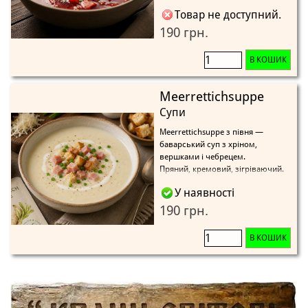
Товар не доступний.
190 грн.
В КОШИК
Meerrettichsuppe
Супи
Meerrettichsuppe з півня —
баварський суп з хріном,
вершками і чебрецем.
Пряний, кремовий, зігріваючий.
У наявності
190 грн.
В КОШИК