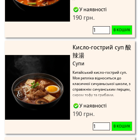
У наявності
190 грн.
В КОШИК
Кисло-гострий суп 酸
辣湯
Супи
Китайський кисло-гострий суп.
Моя репліка відноситься до
класичної сичуаньської школи, з
справжнім сичуанським перцем,
сиром тофу та грибами.
У наявності
190 грн.
В КОШИК