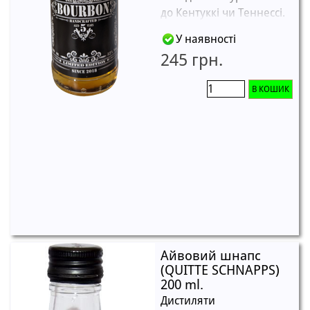
до Кентуккі чи Теннессі.
У наявності
245 грн.
В КОШИК
Айвовий шнапс
(QUITTE SCHNAPPS)
200 ml.
Дистиляти