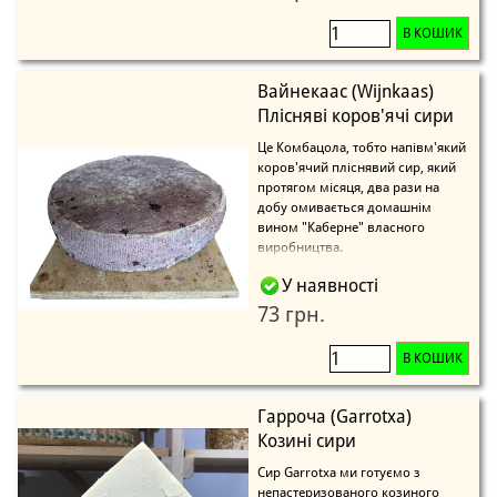
В КОШИК
Вайнекаас (Wijnkaas)
Плісняві коров'ячі сири
Це Комбацола, тобто напівм'який
коров'ячий пліснявий сир, який
протягом місяця, два рази на
добу омивається домашнім
вином "Каберне" власного
виробництва.
У наявності
73 грн.
В КОШИК
Гарроча (Garrotxa)
Козині сири
Сир Garrotxa ми готуємо з
непастеризованого козиного