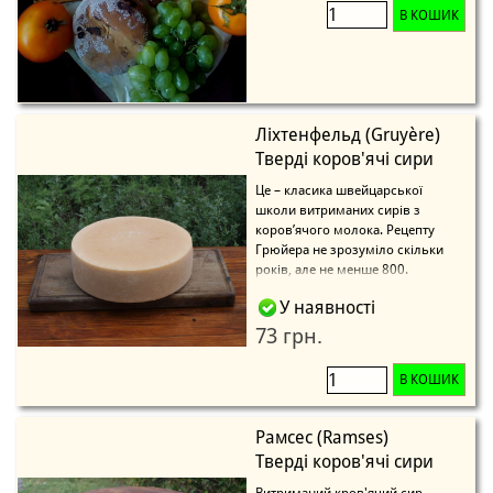
В КОШИК
Ліхтенфельд (Gruyère)
Тверді коров'ячі сири
Це – класика швейцарської
школи витриманих сирів з
коров’ячого молока. Рецепту
Грюйера не зрозуміло скільки
років, але не менше 800.
У наявності
73 грн.
В КОШИК
Рамсес (Ramses)
Тверді коров'ячі сири