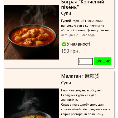
Бограч “Копчений
півень”
Супи
Густий, гарячий і насичений
паприкою суп з копченим на
абрикосі півнем. Це не суп — це
легенда. Це - насолода!
У наявності
190 грн.
В КОШИК
Малатанг 麻辣烫
Супи
Перлина сичуанської кухні!
Складний курячий суп з
локшиною.
Страва яка є улюбленою для
сотень мільйонів шанувальників
і зірка ресторанів по всьому