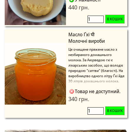
440 грн.
В КОШИК
Масло Ґхі घी
Молочні вироби
Це очищене пряжене масло з
незбираного домашнього
молока. За Аюрведою гхі є
лікарським засобом, що володіє
природою "саттви" (благості). На
виробництво одного літру Ґхі йде
30 літрів домашнього молока.
Товар не доступний.
340 грн.
В КОШИК