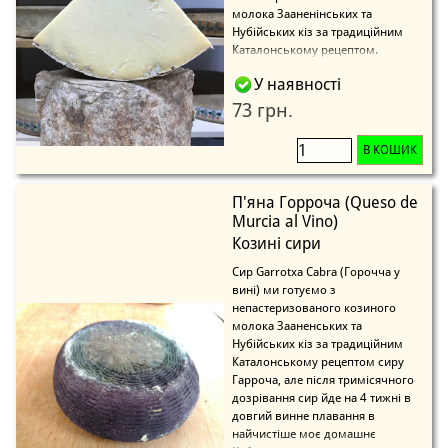
молока Зааненінських та
Нубійських кіз за традиційним
Каталонському рецептом.
У наявності
73 грн.
В КОШИК
П'яна Горроча (Queso de
Murcia al Vino)
Козині сири
Сир Garrotxa Cabra (Горочча у
вині) ми готуємо з
непастеризованого козиного
молока Зааненських та
Нубійських кіз за традиційним
Каталонському рецептом сиру
Гарроча, але після тримісячного
дозрівання сир йде на 4 тижні в
довгий винне плавання в
найчистіше моє домашнє