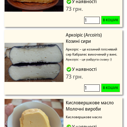
У наявності
73 грн.
В КОШИК
Аркоіріс (Arcoiris)
Козині сири
Аркоіріс – це козиний пліснявий
сир Кабралес вимочений у вині.
Аркоіріс - це райдуга смаку :)
У наявності
73 грн.
В КОШИК
Кисловершкове масло
Молочні вироби
Кисловершкове масло
У наявності