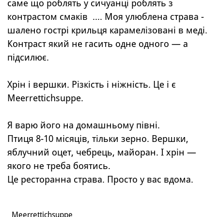
саме що роблять у сичуанці роблять з
контрастом смаків .... Моя улюблена страва -
шалено гострі крильця карамелізовані в меді.
Контраст який не гасить одне одного — а
підсилює.
Хрін і вершки. Різкість і ніжність. Це і є
Meerrettichsuppe.
Я варю його на домашньому півні.
Птиця 8-10 місяців, тільки зерно. Вершки,
яблучний оцет, чебрець, майоран. І хрін —
якого не треба боятись.
Це ресторанна страва. Просто у вас вдома.
Meerrettichsuppe