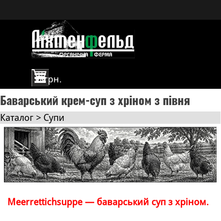
Перейти до контакту
Пропустити меню
0 грн.
Баварський крем-суп з хріном з півня
Каталог > Супи
Meerrettichsuppe — баварський суп з хріном.