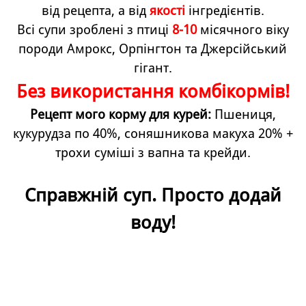
від рецепта, а від
якості
інгредієнтів.
Всі супи зроблені з птиці
8-10
місячного віку
породи Амрокс, Орпінгтон та Джерсійський
гігант.
Без використання комбікормів!
Рецепт мого корму для курей:
Пшениця,
кукурудза по 40%, соняшникова макуха 20% +
трохи суміші з вапна та крейди.
Справжній суп. Просто додай
воду!
Назад до змісту