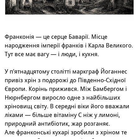
Франконія — це серце Баварії. Місце
народження імперії франків і Карла Великого.
Тут все має вагу — і люди, і кухня.
У п'ятнадцятому столітті маркграф Йоганнес
привіз хрін з подорожі до Південно-Східної
Європи. Корінь прижився. Між Бамбергом і
Нюрнбергом виросло одне з найбільших
хріновищ світу. В середні віки його вважали
ліками — більше вітаміну С ніж у лимоні,
природний антибіотик, жар розганяє.
Але франконські кухарі зробили з хріном те