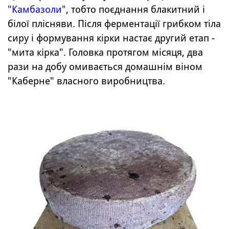
"Камбазоли"
, тобто поєднання блакитний і
білої плісняви.
Після ферментації грибком тіла
сиру і формування кірки настає другий етап -
"мита кірка". Головка протягом місяця, два
рази на добу омивається домашнім віном
"Каберне" власного виробництва.