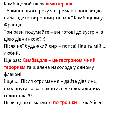
Камбацолой після
хіміотерапії.
- У липні цього року я отримав пропозицію
налагодити виробництво моєї Камбацоли у
Франції.
Три рази подумайте – ви готові до зустрічі з
цією дівчинкою? ;)
Після неї будь-який сир – попса! Навіть мій …
любий.
Ще раз:
Камбацола – це гастрономічний
тероризм
та шалена насолода у одному
флаконі!
І ще …. Після отримання – дайте дівчинці
охолонути та заспокоїтись у холодильнику
годин так 20.
Після цього смакуйте
по трошки
… як Абсент.