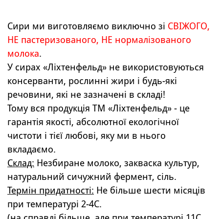
Сири ми виготовляємо виключно зі
СВІЖОГО,
НЕ пастеризованого, НЕ нормалізованого
молока
.
У сирах «Ліхтенфельд» не використовуються
консерванти, рослинні жири і будь-які
речовини, які не зазначені в складі!
Тому вся продукція ТМ «Ліхтенфельд» - це
гарантія якості, абсолютної екологічної
чистоти і тієї любові, яку ми в нього
вкладаємо.
Склад:
Незбиране молоко, закваска культур,
натуральний сичужний фермент, сіль.
Термін придатності:
Не більше шести місяців
при температурі 2-4C.
(на справді більше, але при температурі 11С