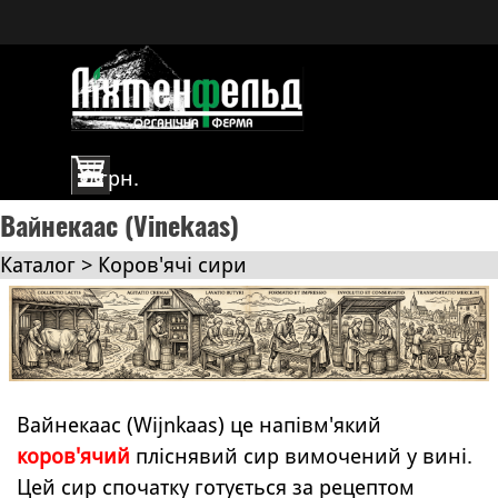
Перейти до контакту
Пропустити меню
0 грн.
Вайнекаас (Vinekaas)
Каталог > Коров'ячі сири
Вайнекаас (Wijnkaas) це напівм'який
коров'ячий
пліснявий сир вимочений у вині.
Цей сир спочатку готується за рецептом