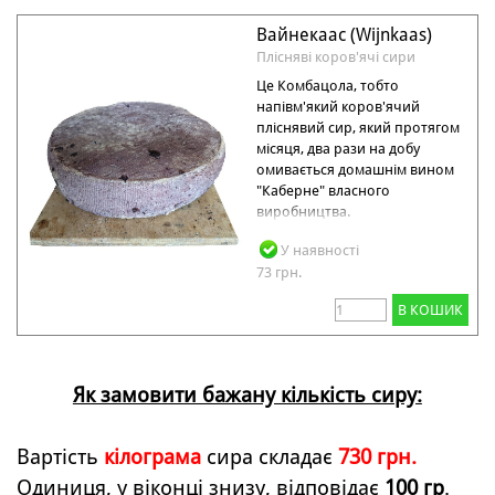
Вайнекаас (Wijnkaas)
Плісняві коров'ячі сири
Це Комбацола, тобто
напівм'який коров'ячий
пліснявий сир, який протягом
місяця, два рази на добу
омивається домашнім вином
"Каберне" власного
виробництва.
У наявності
73 грн.
В КОШИК
Як замовити бажану кількість сиру:
Вартість
кілограма
сира складає
730 грн.
Одиниця, у віконці знизу, відповідає
100 гр
.