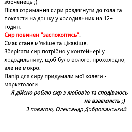
збоченець ;)
Після отримання сири роздягнути до гола та
покласти на дошку у холодильник на 12+
годин.
Сир повинен "заспокоїтись"
.
Смак стане м'якіше та цікавіше.
Зберігати сир потрібно у контейнері у
хододильнику, щоб було волого, прохолодно,
але не мокро.
Папір для сиру придумали мої колеги -
маркетологи.
Я дійсно роблю сир з любов’ю та сподіваюсь
на взаємність ;)
З повагою, Олександр Доброжанський.
Назад до змісту